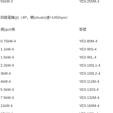
55kW-2
YE3-250M-2
四極電機(jī)（4P，轉(zhuǎn)速≈1450rpm）
規(guī)格
型號
0.75kW-4
YE3-80M-4
1.1kW-4
YE3-90S-4
1.5kW-4
YE3-90L-4
2.2kW-4
YE3-100L1-4
3kW-4
YE3-100L2-4
4kW-4
YE3-112M-4
5.5kW-4
YE3-132S-4
7.5kW-4
YE3-132M-4
11kW-4
YE3-160M-4