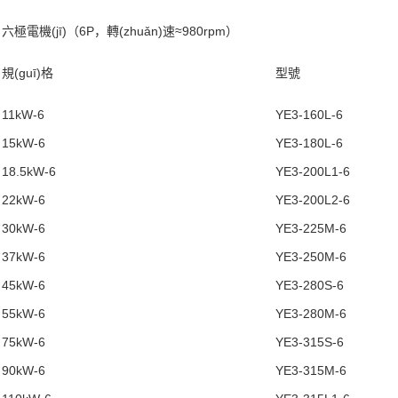
六極電機(jī)（6P，轉(zhuǎn)速≈980rpm）
規(guī)格
型號
11kW-6
YE3-160L-6
15kW-6
YE3-180L-6
18.5kW-6
YE3-200L1-6
22kW-6
YE3-200L2-6
30kW-6
YE3-225M-6
37kW-6
YE3-250M-6
45kW-6
YE3-280S-6
55kW-6
YE3-280M-6
75kW-6
YE3-315S-6
90kW-6
YE3-315M-6