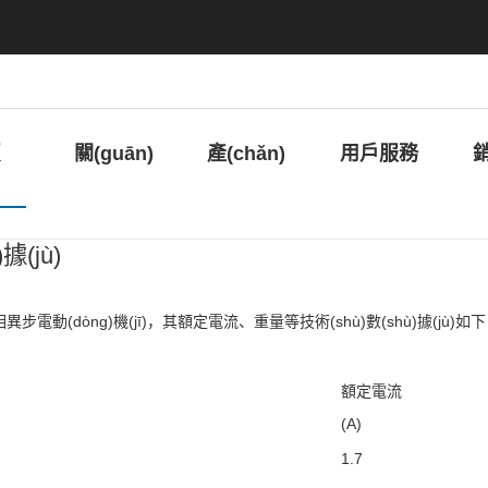
区二区三区四区,奇米中文字幕在线观看,视频一
黄片播放高清免费,成人在线日韩免费一卡二卡
頁
關(guān)
產(chǎn)
用戶服務
(jù)
于我們
品中心
(wù)
步電動(dòng)機(jī)，其額定電流、重量等技術(shù)數(shù)據(jù)如
額定電流
(A)
1.7