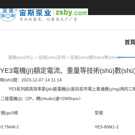
午夜一级特黄a大片,色黄啪啪,亚洲天堂vz一
路av熟女松本翔子,免费看av高清在线,黄片
首
服務(wù)中心
>
技術(shù)支持
>
技術(shù)標(biāo)準(zhǔn)
>
YE3電機(jī)額定電流、重量等技術(shù)數(shù)據
時(shí)間：2023-12-07 14:11:14
YE3系列超高效率節(jié)能電機(jī)是目前市場上普通應(yīng)用的三相異
二極電機(jī)（2P，轉(zhuǎn)速≈2900rpm）
規(guī)格
型號
0.75kW-2
YE3-80M1-2