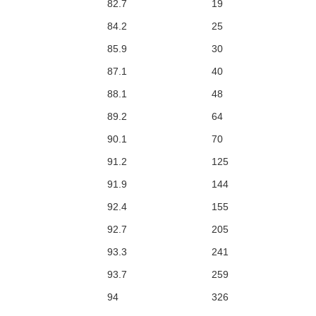
82.7
19
84.2
25
85.9
30
87.1
40
88.1
48
89.2
64
90.1
70
91.2
125
91.9
144
92.4
155
92.7
205
93.3
241
93.7
259
94
326