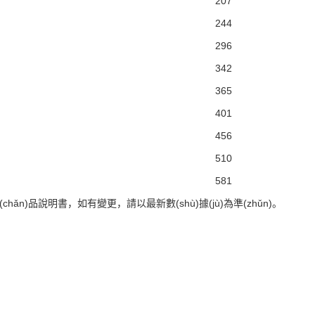
207
244
296
342
365
401
456
510
581
hǎn)品說明書，如有變更，請以最新數(shù)據(jù)為準(zhǔn)。