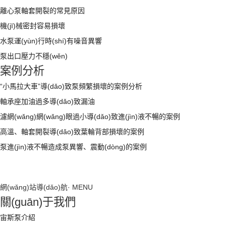
離心泵軸套開裂的常見原因
機(jī)械密封容易損壞
水泵運(yùn)行時(shí)有噪音異響
泵出口壓力不穩(wěn)
案例分析
“小馬拉大車”導(dǎo)致泵頻繁損壞的案例分析
軸承座加油過多導(dǎo)致漏油
濾網(wǎng)網(wǎng)眼過小導(dǎo)致進(jìn)液不暢的案例
高溫、軸套開裂導(dǎo)致葉輪背部損壞的案例
泵進(jìn)液不暢造成泵異響、震動(dòng)的案例
網(wǎng)站導(dǎo)航
· MENU
關(guān)于我們
宙斯泵介紹