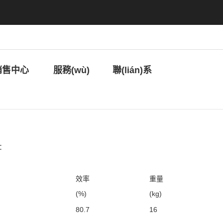
区二区三区日韩欧美,类似男人天堂的网站,五十
銷售中心
服務(wù)
聯(lián)系
中心
我們
下：
效率
重量
(%)
(kg)
80.7
16