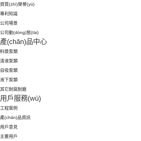
資質(zhì)榮譽(yù)
專利知識
公司場景
公司動(dòng)態(tài)
產(chǎn)品中心
料漿泵類
清液泵類
自吸泵類
液下泵類
其它耐腐耐磨
用戶服務(wù)
工程案例
產(chǎn)品資訊
用戶意見
主要用戶